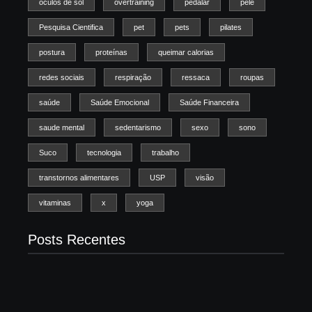
óculos de sol
overtraining
pedalar
pele
Pesquisa Cientifica
pet
pets
pilates
postura
proteínas
queimar calorias
redes sociais
respiração
ressaca
roupas
saúde
Saúde Emocional
Saúde Financeira
saude mental
sedentarismo
sexo
sono
Suco
tecnologia
trabalho
transtornos alimentares
USP
visão
vitaminas
x
yoga
Posts Recentes