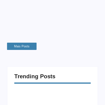
Equilíbrio
26 de setembro de 2025
-
Sem Comentários
Você já acordou de manhã sentindo que não tem mais
forças para enfrentar mais um dia de trabalho? Já se pegou
olhando para o celular às 23h respondendo e-mails, mesmo
sabendo que deveria...
Mais Posts
Trending Posts