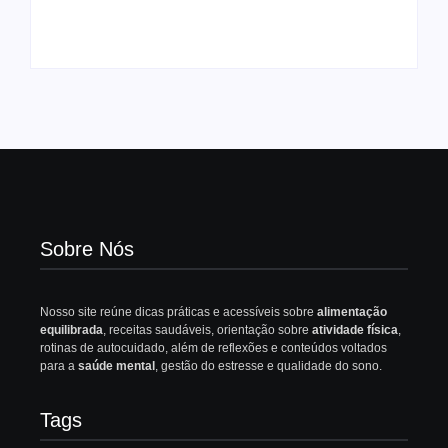
Comida Afeta Seu
Completo para
Humor
Iniciantes
Sobre Nós
Nosso site reúne dicas práticas e acessíveis sobre
alimentação
equilibrada
, receitas saudáveis, orientação sobre
atividade física
,
rotinas de autocuidado, além de reflexões e conteúdos voltados
para a
saúde mental
, gestão do estresse e qualidade do sono.
Tags