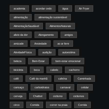
academia
acordar cedo
água
Air Fryer
alimentação
alimentação sustentável
AlimentaçãoSaudável
AlimentosNaturais
alivio da dor
Alongamento
amigos
amizade
Ansiedade
ao ar livre
AtividadeFísica
audição
autoestima
beleza
Bem-Estar
bem-estar emocional
bicicleta
boca
cabelo
cachorro
café
Café da manhã
cafeína
Caminhada
cansaço
carboidratos
carnaval
celular
cerveja
Chatbot
ciclismo
ciclismos
circo
Comida
correr na praia
Corrida