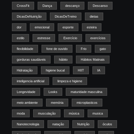
CrossFit
Dança
descanço
Descanso
DicasDeNutrição
DicasDeTreino
dietas
dor
emocional
esporte
esteira
estilo
estresse
Exercício
exercícios
flexibilidade
fone de ouvido
Frio
gato
gorduras saudáveis
hábito
Hábitos Matinais
Hidratação
higiene bucal
HIIT
IA
inteligencia artificial
limpeza e higiene
Longevidade
Looks
maturidade masculina
meio ambiente
memória
microplasticos
moda
musculação
música
musica
Nanotecnologia
natação
Nutrição
óculos