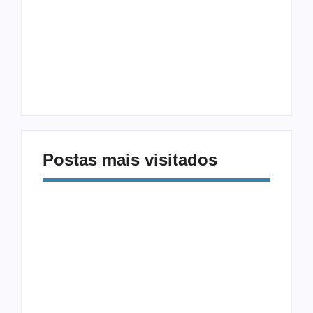
Procrastinação e
Modalidades
Celular: Como
Diferentes: 5
Vencer a Distração
Exercícios Além da
Digital
Musculação
Postas mais visitados
Alimentação e Saúde
Equipamentos
Mental: Como a
CrossFit: Guia