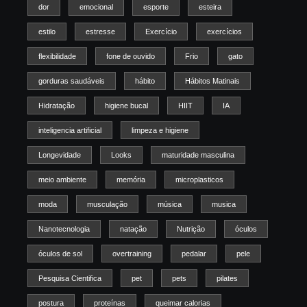
dor
emocional
esporte
esteira
estilo
estresse
Exercício
exercícios
flexibilidade
fone de ouvido
Frio
gato
gorduras saudáveis
hábito
Hábitos Matinais
Hidratação
higiene bucal
HIIT
IA
inteligencia artificial
limpeza e higiene
Longevidade
Looks
maturidade masculina
meio ambiente
memória
microplasticos
moda
musculação
música
musica
Nanotecnologia
natação
Nutrição
óculos
óculos de sol
overtraining
pedalar
pele
Pesquisa Cientifica
pet
pets
pilates
postura
proteínas
queimar calorias