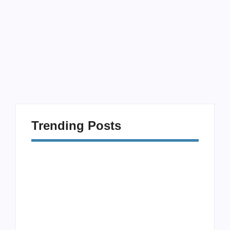
8 de abril de 2026
-
Sem Comentários
Imagine que você está passando por um momento muito
difícil. É tarde da noite, você se sente sozinho, e a ideia de
ligar para alguém parece pesada demais. Nesse cenário,
os chatbots de...
Trending Posts
Procrastinação e
Modalidades