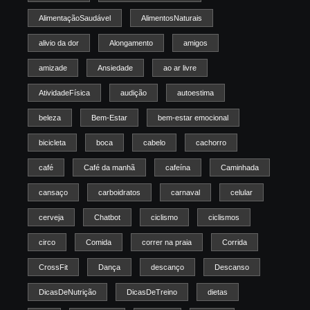
AlimentaçãoSaudável
AlimentosNaturais
alivio da dor
Alongamento
amigos
amizade
Ansiedade
ao ar livre
AtividadeFísica
audição
autoestima
beleza
Bem-Estar
bem-estar emocional
bicicleta
boca
cabelo
cachorro
café
Café da manhã
cafeína
Caminhada
cansaço
carboidratos
carnaval
celular
cerveja
Chatbot
ciclismo
ciclismos
circo
Comida
correr na praia
Corrida
CrossFit
Dança
descanço
Descanso
DicasDeNutrição
DicasDeTreino
dietas