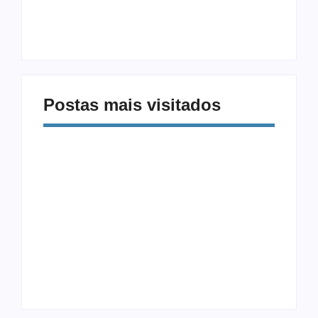
Celular: Como
Diferentes: 5
Vencer a Distração
Exercícios Além da
Digital
Musculação
Postas mais visitados
Alimentação e Saúde
Equipamentos
Mental: Como a
CrossFit: Guia
Comida Afeta Seu
Completo para
Humor
Iniciantes