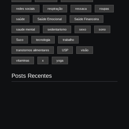
redes sociais
respiração
ressaca
roupas
saúde
Saúde Emocional
Saúde Financeira
saude mental
sedentarismo
sexo
sono
Suco
tecnologia
trabalho
transtornos alimentares
USP
visão
vitaminas
x
yoga
Posts Recentes