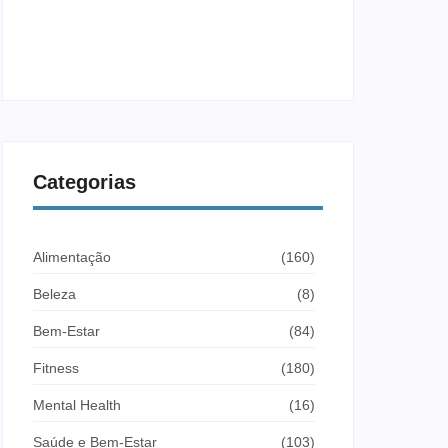
Fadiga no Treino: Causas, Sintomas e
Como Evitar
25 de junho de 2026
Categorias
Alimentação
(160)
Beleza
(8)
Bem-Estar
(84)
Fitness
(180)
Mental Health
(16)
Saúde e Bem-Estar
(103)