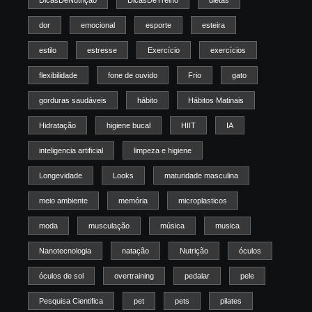
dor
emocional
esporte
esteira
estilo
estresse
Exercício
exercícios
flexibilidade
fone de ouvido
Frio
gato
gorduras saudáveis
hábito
Hábitos Matinais
Hidratação
higiene bucal
HIIT
IA
inteligencia artificial
limpeza e higiene
Longevidade
Looks
maturidade masculina
meio ambiente
memória
microplasticos
moda
musculação
música
musica
Nanotecnologia
natação
Nutrição
óculos
óculos de sol
overtraining
pedalar
pele
Pesquisa Cientifica
pet
pets
pilates