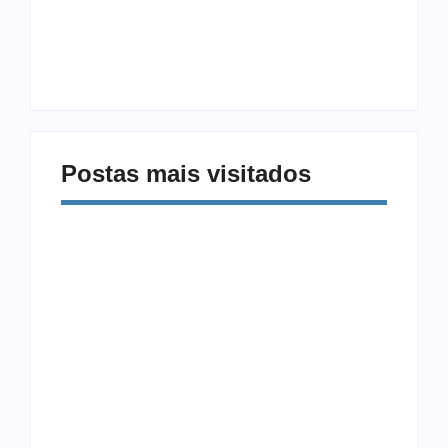
Procrastinação e
Modalidades
Celular: Como
Diferentes: 5
Vencer a Distração
Exercícios Além da
Digital
Musculação
Postas mais visitados
Alimentação e Saúde
Equipamentos
Mental: Como a
CrossFit: Guia
Comida Afeta Seu
Completo para
Humor
Iniciantes