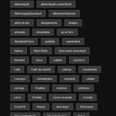
alimentação
alimentação sustentável
AlimentaçãoSaudável
AlimentosNaturais
alivio da dor
Alongamento
amigos
amizade
Ansiedade
ao ar livre
AtividadeFísica
audição
autoestima
beleza
Bem-Estar
bem-estar emocional
bicicleta
boca
cabelo
cachorro
café
Café da manhã
cafeína
Caminhada
cansaço
carboidratos
carnaval
celular
cerveja
Chatbot
ciclismo
ciclismos
circo
Comida
correr na praia
Corrida
CrossFit
Dança
descanço
Descanso
DicasDeNutrição
DicasDeTreino
dietas