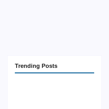
Parado
5 de junho de 2026
-
Sem Comentários
O sedentarismo faz parte da rotina de milhões de
brasileiros, mas quase sempre é tratado como se fosse
apenas falta de vontade ou preguiça. Você já chegou em
casa depois de um dia...
Trending Posts