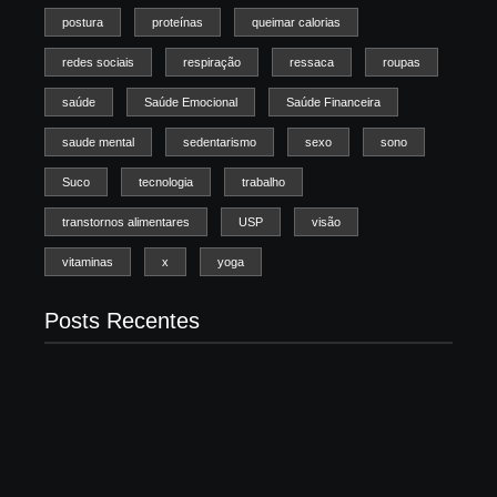
postura
proteínas
queimar calorias
redes sociais
respiração
ressaca
roupas
saúde
Saúde Emocional
Saúde Financeira
saude mental
sedentarismo
sexo
sono
Suco
tecnologia
trabalho
transtornos alimentares
USP
visão
vitaminas
x
yoga
Posts Recentes