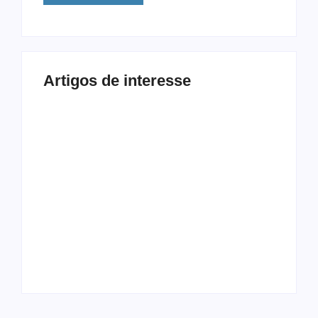
Artigos de interesse
Procrastinação e
Modalidades
Celular: Como
Diferentes: 5
Vencer a Distração
Exercícios Além da
Digital
Musculação