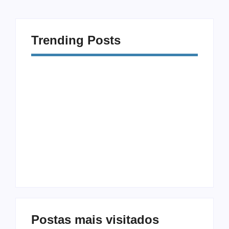
Trending Posts
Procrastinação e
Modalidades
Celular: Como
Diferentes: 5
Vencer a Distração
Exercícios Além da
Digital
Musculação
Postas mais visitados