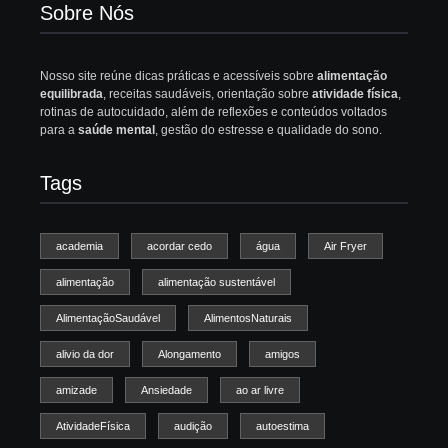
Sobre Nós
Nosso site reúne dicas práticas e acessíveis sobre
alimentação
equilibrada
, receitas saudáveis, orientação sobre
atividade física
,
rotinas de autocuidado, além de reflexões e conteúdos voltados
para a
saúde mental
, gestão do estresse e qualidade do sono.
Tags
academia
acordar cedo
água
Air Fryer
alimentação
alimentação sustentável
AlimentaçãoSaudável
AlimentosNaturais
alivio da dor
Alongamento
amigos
amizade
Ansiedade
ao ar livre
AtividadeFísica
audição
autoestima