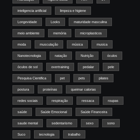
inteligencia artificial
limpeza e higiene
Longevidade
Looks
maturidade masculina
meio ambiente
memória
microplasticos
moda
musculação
música
musica
Nanotecnologia
natação
Nutrição
óculos
óculos de sol
overtraining
pedalar
pele
Pesquisa Cientifica
pet
pets
pilates
postura
proteínas
queimar calorias
redes sociais
respiração
ressaca
roupas
saúde
Saúde Emocional
Saúde Financeira
saude mental
sedentarismo
sexo
sono
Suco
tecnologia
trabalho