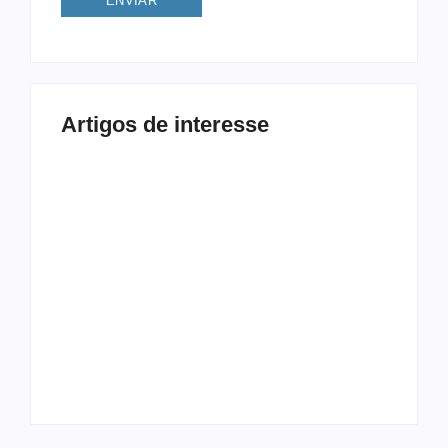
Artigos de interesse
Procrastinação e
Modalidades
Celular: Como
Diferentes: 5
Vencer a Distração
Exercícios Além da
Digital
Musculação