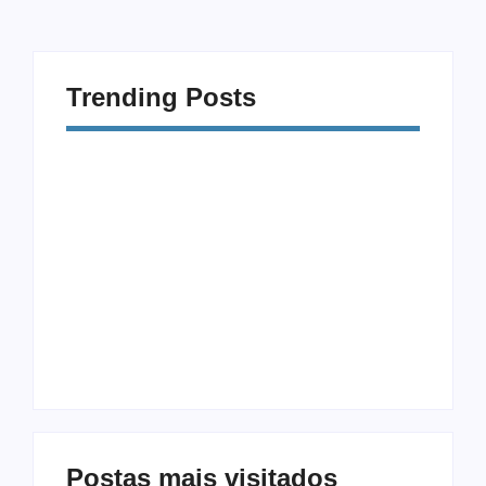
Trending Posts
Procrastinação e
Modalidades
Celular: Como
Diferentes: 5
Vencer a Distração
Exercícios Além da
Digital
Musculação
Postas mais visitados