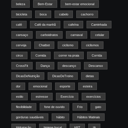
beleza
Bem-Estar
bem-estar emocional
bicicleta
boca
cabelo
cachorro
café
Café da manhã
cafeína
Caminhada
cansaço
carboidratos
carnaval
celular
cerveja
Chatbot
ciclismo
ciclismos
circo
Comida
correr na praia
Corrida
CrossFit
Dança
descanço
Descanso
DicasDeNutrição
DicasDeTreino
dietas
dor
emocional
esporte
esteira
estilo
estresse
Exercício
exercícios
flexibilidade
fone de ouvido
Frio
gato
gorduras saudáveis
hábito
Hábitos Matinais
Hidratação
higiene bucal
HIIT
IA