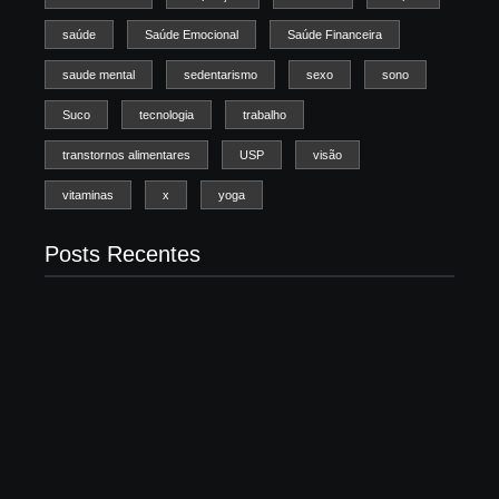
saúde
Saúde Emocional
Saúde Financeira
saude mental
sedentarismo
sexo
sono
Suco
tecnologia
trabalho
transtornos alimentares
USP
visão
vitaminas
x
yoga
Posts Recentes