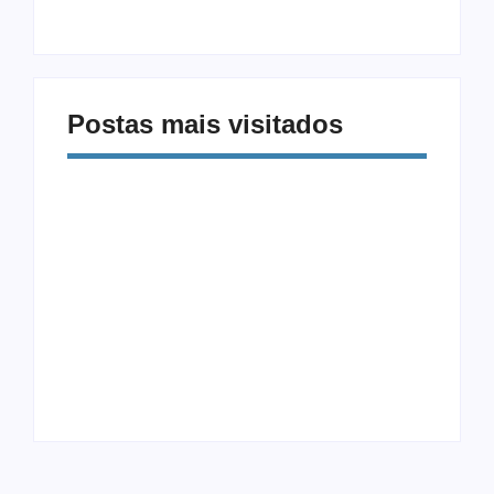
Digital
Musculação
Postas mais visitados
Alimentação e Saúde
Equipamentos
Mental: Como a
CrossFit: Guia
Comida Afeta Seu
Completo para
Humor
Iniciantes