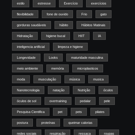
estilo
estresse
Exercício
exercícios
flexibilidade
fone de ouvido
Frio
gato
gorduras saudáveis
hábito
Hábitos Matinais
Hidratação
higiene bucal
HIIT
IA
inteligencia artificial
limpeza e higiene
Longevidade
Looks
maturidade masculina
meio ambiente
memória
microplasticos
moda
musculação
música
musica
Nanotecnologia
natação
Nutrição
óculos
óculos de sol
overtraining
pedalar
pele
Pesquisa Cientifica
pet
pets
pilates
postura
proteínas
queimar calorias
redes sociais
respiração
ressaca
roupas