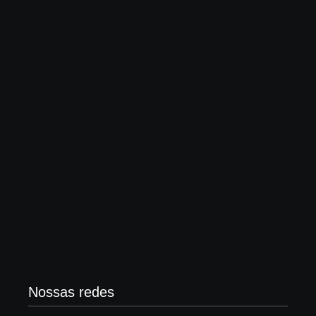
Modalidades Diferentes: 5 Exercícios Além da
Musculação
30 de junho de 2026
Alimentação e Saúde Mental: Como a Comida
Afeta Seu Humor
29 de junho de 2026
Nossas redes