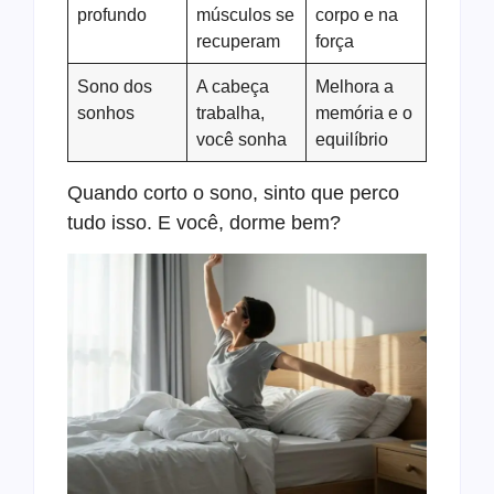
profundo
músculos se
corpo e na
recuperam
força
Sono dos
A cabeça
Melhora a
sonhos
trabalha,
memória e o
você sonha
equilíbrio
Quando corto o sono, sinto que perco
tudo isso. E você, dorme bem?