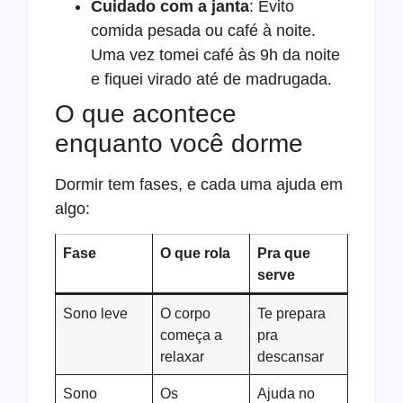
Cuidado com a janta
: Evito
comida pesada ou café à noite.
Uma vez tomei café às 9h da noite
e fiquei virado até de madrugada.
O que acontece
enquanto você dorme
Dormir tem fases, e cada uma ajuda em
algo:
Fase
O que rola
Pra que
serve
Sono leve
O corpo
Te prepara
começa a
pra
relaxar
descansar
Sono
Os
Ajuda no