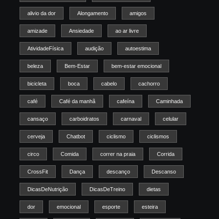
alivio da dor
Alongamento
amigos
amizade
Ansiedade
ao ar livre
AtividadeFísica
audição
autoestima
beleza
Bem-Estar
bem-estar emocional
bicicleta
boca
cabelo
cachorro
café
Café da manhã
cafeína
Caminhada
cansaço
carboidratos
carnaval
celular
cerveja
Chatbot
ciclismo
ciclismos
circo
Comida
correr na praia
Corrida
CrossFit
Dança
descanço
Descanso
DicasDeNutrição
DicasDeTreino
dietas
dor
emocional
esporte
esteira