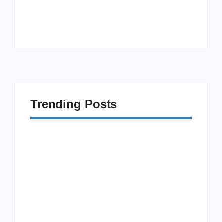
Procrastinação e
Modalidades
Celular: Como
Diferentes: 5
Vencer a Distração
Exercícios Além da
Digital
Musculação
Trending Posts
Procrastinação e
Modalidades
Celular: Como
Diferentes: 5
Vencer a Distração
Exercícios Além da