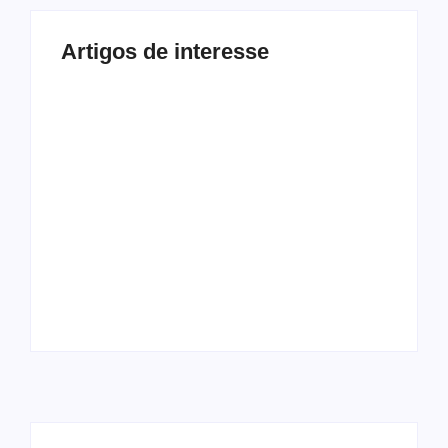
Artigos de interesse
Procrastinação e
Modalidades
Celular: Como
Diferentes: 5
Vencer a Distração
Exercícios Além da
Digital
Musculação