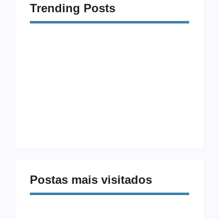
Trending Posts
Procrastinação e
Modalidades
Celular: Como
Diferentes: 5
Vencer a Distração
Exercícios Além da
Digital
Musculação
Postas mais visitados