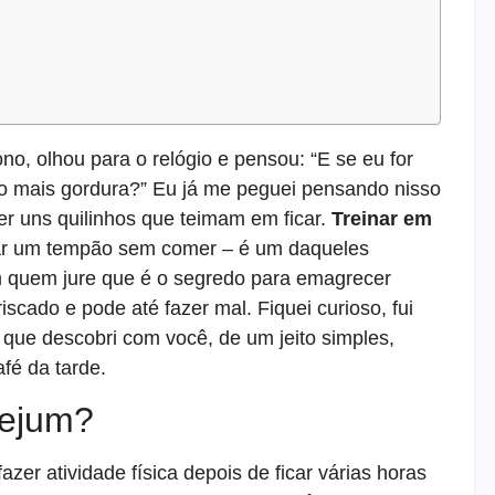
o, olhou para o relógio e pensou: “E se eu for
o mais gordura?” Eu já me peguei pensando nisso
er uns quilinhos que teimam em ficar.
Treinar em
ssar um tempão sem comer – é um daqueles
 quem jure que é o segredo para emagrecer
cado e pode até fazer mal. Fiquei curioso, fui
o que descobri com você, de um jeito simples,
fé da tarde.
jejum?
fazer atividade física depois de ficar várias horas