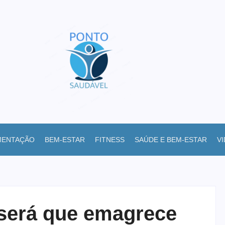
MENTAÇÃO
BEM-ESTAR
FITNESS
SAÚDE E BEM-ESTAR
V
 será que emagrece