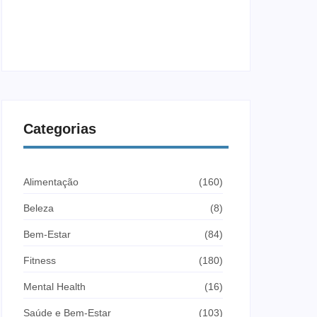
Fadiga no Treino: Causas, Sintomas e
Como Evitar
25 de junho de 2026
Categorias
Alimentação
(160)
Beleza
(8)
Bem-Estar
(84)
Fitness
(180)
Mental Health
(16)
Saúde e Bem-Estar
(103)