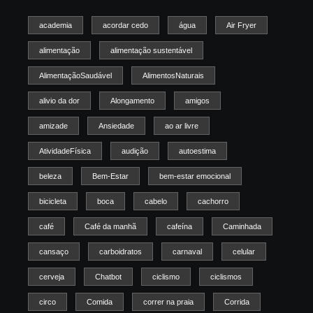
academia
acordar cedo
água
Air Fryer
alimentação
alimentação sustentável
AlimentaçãoSaudável
AlimentosNaturais
alivio da dor
Alongamento
amigos
amizade
Ansiedade
ao ar livre
AtividadeFísica
audição
autoestima
beleza
Bem-Estar
bem-estar emocional
bicicleta
boca
cabelo
cachorro
café
Café da manhã
cafeína
Caminhada
cansaço
carboidratos
carnaval
celular
cerveja
Chatbot
ciclismo
ciclismos
circo
Comida
correr na praia
Corrida