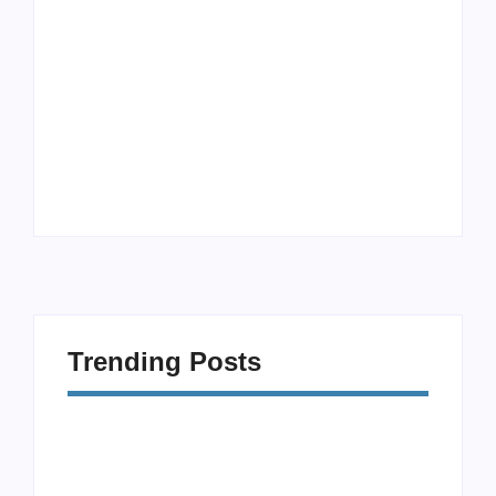
Procrastinação e
Modalidades
Celular: Como
Diferentes: 5
Vencer a Distração
Exercícios Além da
Digital
Musculação
Trending Posts