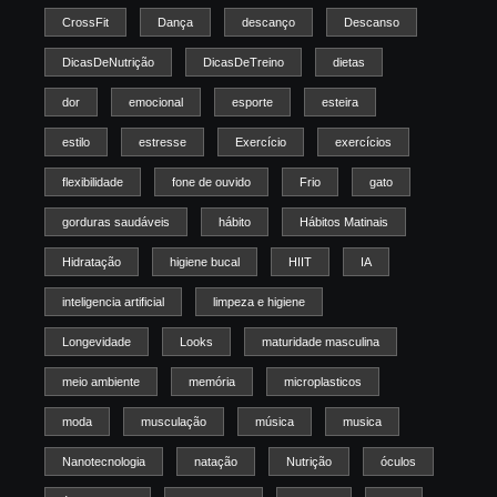
CrossFit
Dança
descanço
Descanso
DicasDeNutrição
DicasDeTreino
dietas
dor
emocional
esporte
esteira
estilo
estresse
Exercício
exercícios
flexibilidade
fone de ouvido
Frio
gato
gorduras saudáveis
hábito
Hábitos Matinais
Hidratação
higiene bucal
HIIT
IA
inteligencia artificial
limpeza e higiene
Longevidade
Looks
maturidade masculina
meio ambiente
memória
microplasticos
moda
musculação
música
musica
Nanotecnologia
natação
Nutrição
óculos