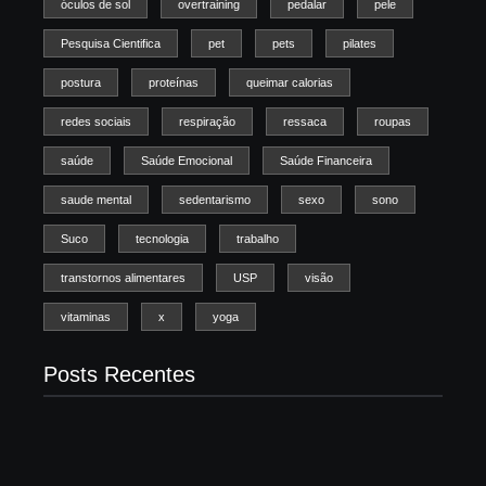
óculos de sol
overtraining
pedalar
pele
Pesquisa Cientifica
pet
pets
pilates
postura
proteínas
queimar calorias
redes sociais
respiração
ressaca
roupas
saúde
Saúde Emocional
Saúde Financeira
saude mental
sedentarismo
sexo
sono
Suco
tecnologia
trabalho
transtornos alimentares
USP
visão
vitaminas
x
yoga
Posts Recentes