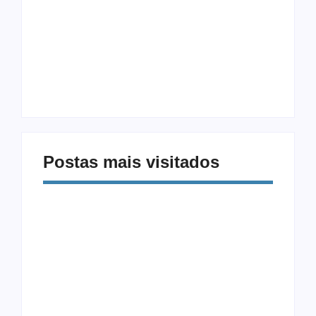
Procrastinação e
Modalidades
Celular: Como
Diferentes: 5
Vencer a Distração
Exercícios Além da
Digital
Musculação
Postas mais visitados
Alimentação e Saúde
Equipamentos
Mental: Como a
CrossFit: Guia